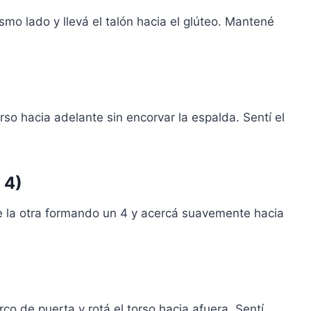
mo lado y llevá el talón hacia el glúteo. Mantené
rso hacia adelante sin encorvar la espalda. Sentí el
 4)
e la otra formando un 4 y acercá suavemente hacia
o de puerta y rotá el torso hacia afuera. Sentí