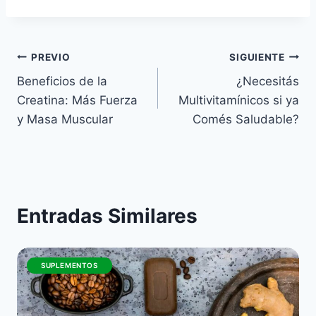
Navegación
PREVIO
SIGUIENTE
Beneficios de la
¿Necesitás
de
Creatina: Más Fuerza
Multivitamínicos si ya
entradas
y Masa Muscular
Comés Saludable?
Entradas Similares
SUPLEMENTOS