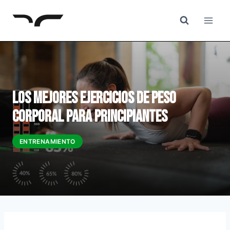
Saltar
al
Contenido
Los Mejores Ejercicios de Peso
Corporal para Principiantes
ENTRENAMIENTO