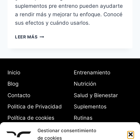
suplementos pre entreno pueden ayudarte
a rendir más y mejorar tu enfoque. Conocé
sus efectos y cuándo usarlos.
SUPLEMENTOS
LEER MÁS
PRE
ENTRENO:
CUÁNDO
USARLOS
Y
Inicio
Entrenamiento
CÓMO
AFECTAN
Blog
Nutrición
TU
RENDIMIENTO
Contacto
Salud y Bienestar
Politica de Privacidad
Suplementos
Política de cookies
Rutinas
(UE)
Equipamiento
Gestionar consentimiento
de cookies