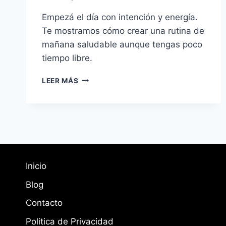
Empezá el día con intención y energía.
Te mostramos cómo crear una rutina de
mañana saludable aunque tengas poco
tiempo libre.
RUTINA
LEER MÁS
DE
MAÑANA
SALUDABLE:
CÓMO
EMPEZAR
EL
DÍA
CON
Inicio
ENERGÍA
Blog
Contacto
Politica de Privacidad