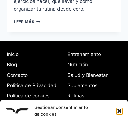
ejercicios hacer, qué llevar y cómo
organizar tu rutina desde cero.
GUÍA
LEER MÁS
COMPLETA
PARA
PRINCIPIANTES:
CÓMO
EMPEZAR
Inicio
Entrenamiento
EN
EL
Blog
Nutrición
GIMNASIO
Contacto
Salud y Bienestar
Politica de Privacidad
Suplementos
Política de cookies
Rutinas
(UE)
Equipamiento
Gestionar consentimiento
de cookies