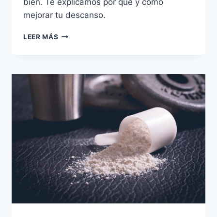
bien. Te explicamos por qué y cómo
mejorar tu descanso.
IMPORTANCIA
LEER MÁS
DEL
SUEÑO
EN
TU
PROGRESO
FÍSICO
Y
MENTAL