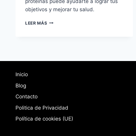
proteínas puede ayudarte a lograr tus
objetivos y mejorar tu salud.
BENEFICIOS
LEER MÁS
DE
UNA
DIETA
ALTA
EN
PROTEÍNAS
Inicio
Blog
Contacto
Politica de Privacidad
Política de cookies (UE)