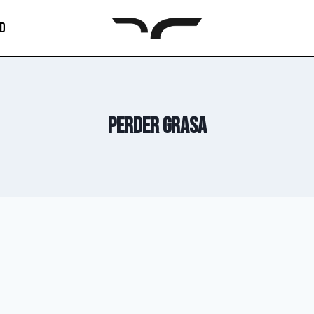
AD
perder grasa