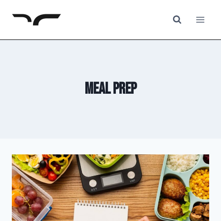
Saltar
al
contenido
meal prep