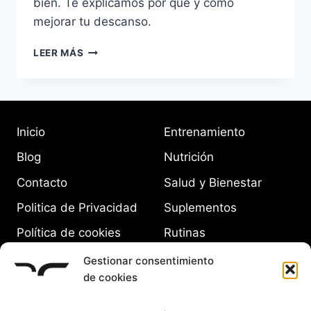
bien. Te explicamos por qué y cómo
mejorar tu descanso.
IMPORTANCIA
LEER MÁS
DEL
SUEÑO
EN
TU
PROGRESO
Inicio
Entrenamiento
FÍSICO
Y
Blog
Nutrición
MENTAL
Contacto
Salud y Bienestar
Politica de Privacidad
Suplementos
Política de cookies
Rutinas
(UE)
Equipamiento
Gestionar consentimiento
de cookies